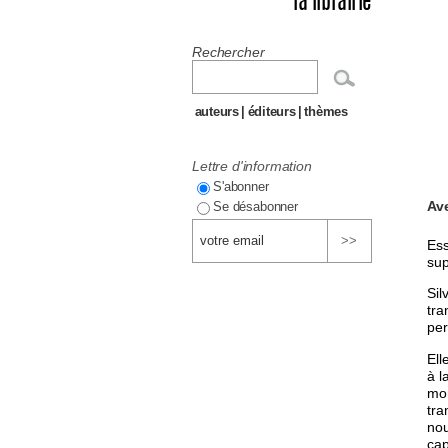
la librairie
Rechercher
auteurs
|
éditeurs
|
thèmes
Lettre d'information
S'abonner
Ave
Se désabonner
Ess
sup
Sil
tra
per
Ell
à l
mon
tra
nou
cap