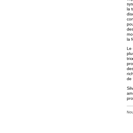
sys
la 
dis
con
pou
des
mo
la 
Le 
plu
tri
pro
des
ric
de 
Sil
amé
pro
Nou