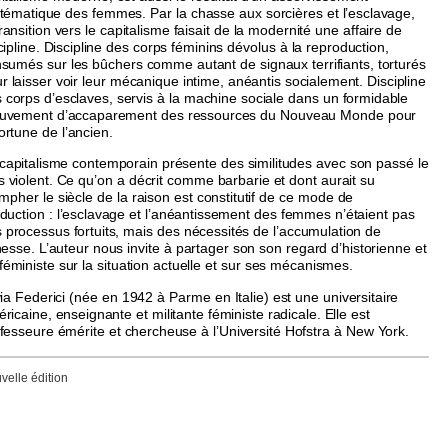
tématique des femmes. Par la chasse aux sorcières et l’esclavage,
transition vers le capitalisme faisait de la modernité une affaire de
cipline. Discipline des corps féminins dévolus à la reproduction,
sumés sur les bûchers comme autant de signaux terrifiants, torturés
r laisser voir leur mécanique intime, anéantis socialement. Discipline
 corps d’esclaves, servis à la machine sociale dans un formidable
uvement d’accaparement des ressources du Nouveau Monde pour
fortune de l’ancien.
capitalisme contemporain présente des similitudes avec son passé le
s violent. Ce qu’on a décrit comme barbarie et dont aurait su
ompher le siècle de la raison est constitutif de ce mode de
duction : l’esclavage et l’anéantissement des femmes n’étaient pas
 processus fortuits, mais des nécessités de l’accumulation de
hesse. L’auteur nous invite à partager son son regard d’historienne et
féministe sur la situation actuelle et sur ses mécanismes.
via Federici (née en 1942 à Parme en Italie) est une universitaire
ricaine, enseignante et militante féministe radicale. Elle est
fesseure émérite et chercheuse à l’Université Hofstra à New York.
velle édition