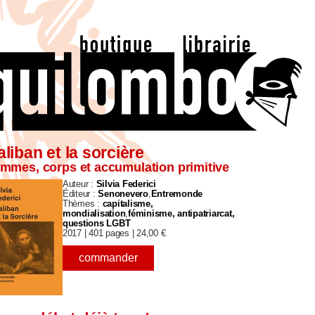
liban et la sorcière
mmes, corps et accumulation primitive
Auteur :
Silvia Federici
Éditeur :
Senonevero
Entremonde
Thèmes :
capitalisme,
mondialisation
féminisme, antipatriarcat,
questions LGBT
2017 |
401 pages |
24,00
€
commander