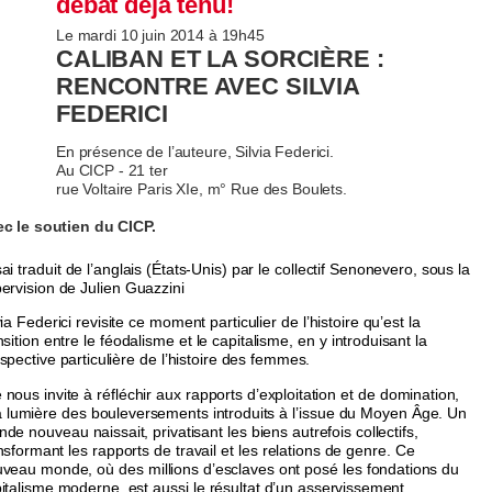
débat déjà tenu!
Le mardi 10 juin 2014 à 19h45
CALIBAN ET LA SORCIÈRE :
RENCONTRE AVEC SILVIA
FEDERICI
En présence de l’auteure, Silvia Federici.
Au CICP - 21 ter
rue Voltaire Paris XIe, m° Rue des Boulets.
c le soutien du CICP.
ai traduit de l’anglais (États-Unis) par le collectif Senonevero, sous la
ervision de Julien Guazzini
via Federici revisite ce moment particulier de l’histoire qu’est la
nsition entre le féodalisme et le capitalisme, en y introduisant la
spective particulière de l’histoire des femmes.
e nous invite à réfléchir aux rapports d’exploitation et de domination,
a lumière des bouleversements introduits à l’issue du Moyen Âge. Un
de nouveau naissait, privatisant les biens autrefois collectifs,
nsformant les rapports de travail et les relations de genre. Ce
veau monde, où des millions d’esclaves ont posé les fondations du
italisme moderne, est aussi le résultat d’un asservissement