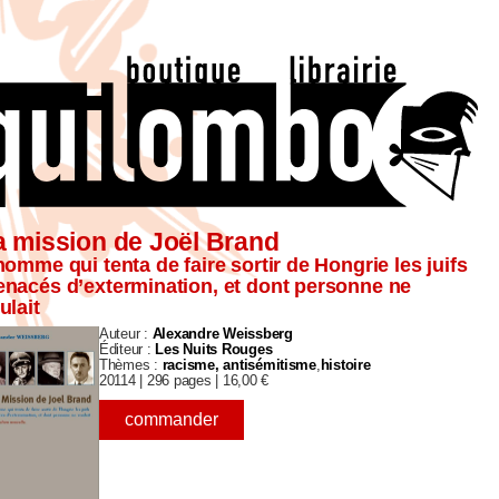
a mission de Joël Brand
homme qui tenta de faire sortir de Hongrie les juifs
nacés d’extermination, et dont personne ne
ulait
Auteur :
Alexandre Weissberg
Éditeur :
Les Nuits Rouges
Thèmes :
racisme, antisémitisme
histoire
20114 |
296 pages |
16,00
€
commander