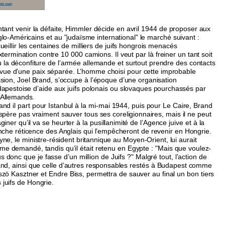
tant venir la défaite, Himmler décide en avril 1944 de proposer aux
lo-Américains et au "judaïsme international" le marché suivant :
ueillir les centaines de milliers de juifs hongrois menacés
xtermination contre 10 000 camions. Il veut par là freiner un tant soit
 la déconfiture de l’armée allemande et surtout prendre des contacts
vue d’une paix séparée. L’homme choisi pour cette improbable
sion, Joel Brand, s’occupe à l’époque d’une organisation
apestoise d’aide aux juifs polonais ou slovaques pourchassés par
 Allemands.
nd il part pour Istanbul à la mi-mai 1944, puis pour Le Caire, Brand
spère pas vraiment sauver tous ses coreligionnaires, mais il ne peut
giner qu’il va se heurter à la pusillanimité de l’Agence juive et à la
nche réticence des Anglais qui l’empêcheront de revenir en Hongrie.
ne, le ministre-résident britannique au Moyen-Orient, lui aurait
e demandé, tandis qu’il était retenu en Egypte : "Mais que voulez-
s donc que je fasse d’un million de Juifs ?" Malgré tout, l’action de
nd, ainsi que celle d’autres responsables restés à Budapest comme
zö Kasztner et Endre Biss, permettra de sauver au final un bon tiers
 juifs de Hongrie.