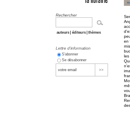
la librairie
Rechercher
Sen
Ang
acc
d’e
auteurs
|
éditeurs
|
thèmes
peu
en 
mis
Lettre d'information
bud
S'abonner
les
Se désabonner
Qua
n’e
ima
fra
Moy
mêm
vou
Bra
Res
des