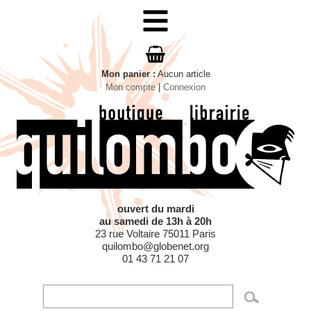
MENU
Mon panier
:
Aucun
article
Mon compte
|
Connexion
ouvert du mardi
au samedi de 13h à 20h
23 rue Voltaire 75011 Paris
quilombo@globenet.org
01 43 71 21 07