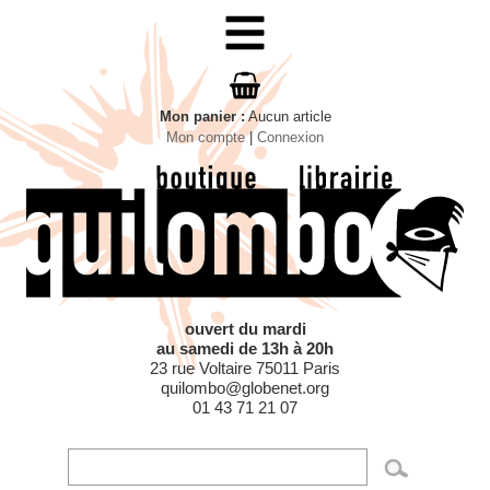
MENU
Mon panier
:
Aucun
article
Mon compte
|
Connexion
ouvert du mardi
au samedi de 13h à 20h
23 rue Voltaire 75011 Paris
quilombo@globenet.org
01 43 71 21 07