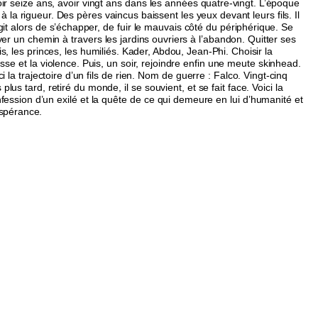
ir seize ans, avoir vingt ans dans les années quatre-vingt. L’époque
 à la rigueur. Des pères vaincus baissent les yeux devant leurs fils. Il
git alors de s’échapper, de fuir le mauvais côté du périphérique. Se
yer un chemin à travers les jardins ouvriers à l’abandon. Quitter ses
s, les princes, les humiliés. Kader, Abdou, Jean-Phi. Choisir la
esse et la violence. Puis, un soir, rejoindre enfin une meute skinhead.
ci la trajectoire d’un fils de rien. Nom de guerre : Falco. Vingt-cinq
 plus tard, retiré du monde, il se souvient, et se fait face. Voici la
fession d’un exilé et la quête de ce qui demeure en lui d’humanité et
spérance.