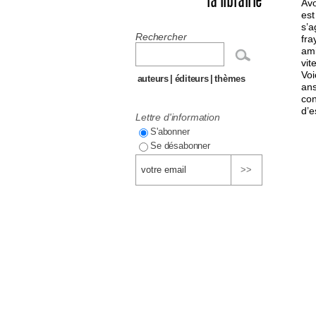
la librairie
Avo
est
s’a
Rechercher
fra
ami
vit
Voi
auteurs
|
éditeurs
|
thèmes
ans
con
d’e
Lettre d'information
S'abonner
Se désabonner